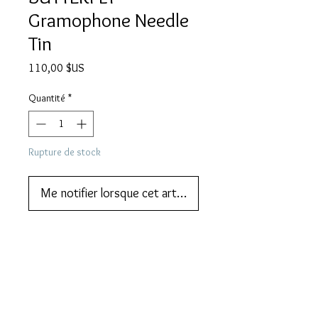
Gramophone Needle
Tin
Prix
110,00 $US
Quantité
*
Rupture de stock
Me notifier lorsque cet article est disponible
Add this to your collection now.
DESCRIPTION
BUTTERFLY Gramophone Needle Tin.