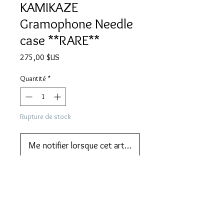
KAMIKAZE
Gramophone Needle
case **RARE**
Prix
275,00 $US
Quantité
*
Rupture de stock
Me notifier lorsque cet article est disponible
Add this to your collection now.
DESCRIPTION