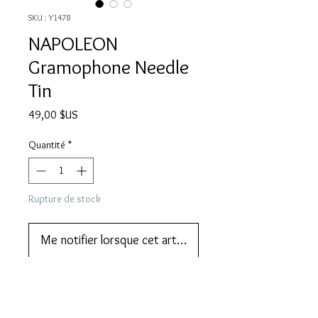
SKU : Y1478
NAPOLEON
Gramophone Needle
Tin
Prix
49,00 $US
Quantité
*
Rupture de stock
Me notifier lorsque cet article est disponible
We also do lay-by or part payments.   
Contact us for more information