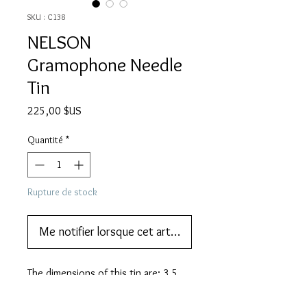
SKU : C138
NELSON
Gramophone Needle
Tin
Prix
225,00 $US
Quantité
*
Rupture de stock
Me notifier lorsque cet article est disponible
The dimensions of this tin are: 3.5 
cm (w) 5.5 cm (h) 1 cm (d).