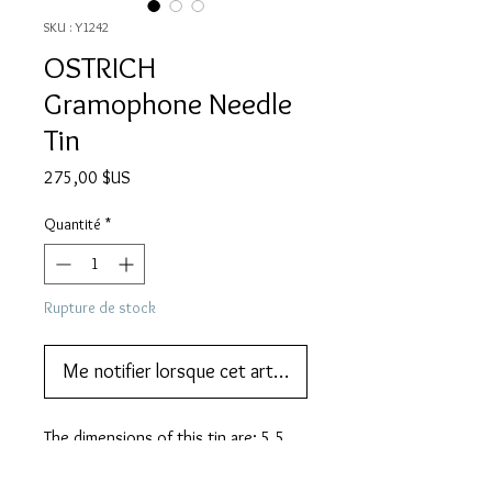
SKU : Y1242
OSTRICH
Gramophone Needle
Tin
Prix
275,00 $US
Quantité
*
Rupture de stock
Me notifier lorsque cet article est disponible
The dimensions of this tin are: 5.5 
cm (w) 3.5 cm (h) 1 cm (d).