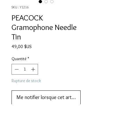
SKU : Y1216
PEACOCK
Gramophone Needle
Tin
Prix
49,00 $US
Quantité
*
Rupture de stock
Me notifier lorsque cet article est disponible
One of the earliest versions of this 
popular Japanese needle tin.