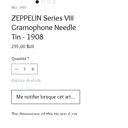
SKU : S437
ZEPPELIN Series VIII
Gramophone Needle
Tin - 1908
Prix
295,00 $US
Quantité
*
Rupture de stock
Me notifier lorsque cet article est disponible
The dimensions of this tin are: 6 cm 
(w) 3 cm (h) 1 cm (d).