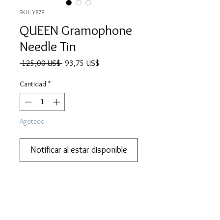
SKU: Y878
QUEEN Gramophone
Needle Tin
Precio
Precio
 125,00 US$ 
93,75 US$
de
oferta
Cantidad
*
Agotado
Notificar al estar disponible
Classic Japanese gramophone needle 
tin.  Add it to your collection.