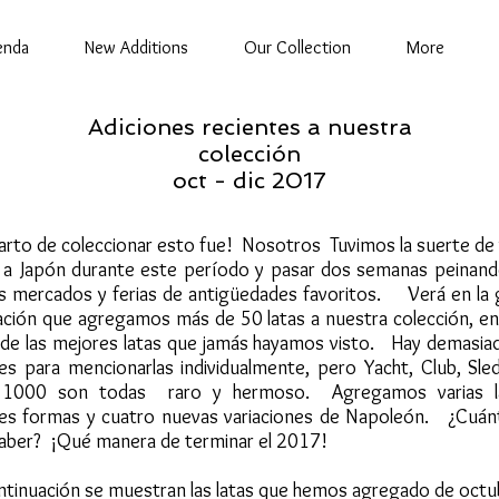
enda
New Additions
Our Collection
More
Adiciones recientes a nuestra
colección
oct - dic 2017
rto de coleccionar esto fue! Nosotros Tuvimos la suerte de v
 a Japón durante este período y pasar dos semanas peinan
s mercados y ferias de antigüedades favoritos. Verá en la g
ación que agregamos más de 50 latas a nuestra colección, ent
 de las mejores latas que jamás hayamos visto. Hay demasiad
es para mencionarlas individualmente, pero Yacht, Club, Sled
 1000 son todas raro y hermoso. Agregamos varias l
tes formas y cuatro nuevas variaciones de Napoleón. ¿Cuá
aber? ¡Qué manera de terminar el 2017!
ntinuación se muestran las latas que hemos agregado de octu