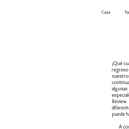
Casa
Ti
¡Qué cua
regreso
nuestro
continu
algunas
especial
Review
diferen
puede h
A co