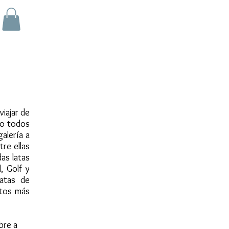
iajar de
do todos
alería a
re ellas
as latas
, Golf y
atas de
ntos más
bre a