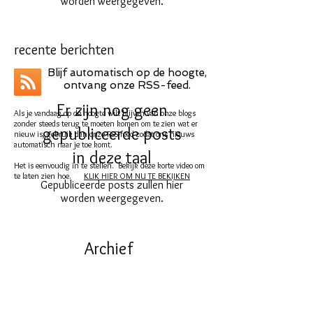
worden weergegeven.
recente berichten
Blijf automatisch op de hoogte,
ontvang onze RSS-feed.
Er zijn nog geen
Als je vandaag op de hoogte wilt blijven van onze blogs
zonder steeds terug te moeten komen om te zien wat er
gepubliceerde posts
nieuw is, gebruik dan onze RSS-feed zodat ons nieuws
automatisch naar je toe komt.
in deze taal
Het is eenvoudig in te stellen. Bekijk deze korte video om
te laten zien hoe.
KLIK HIER OM NU TE BEKIJKEN
Gepubliceerde posts zullen hier
worden weergegeven.
Archief