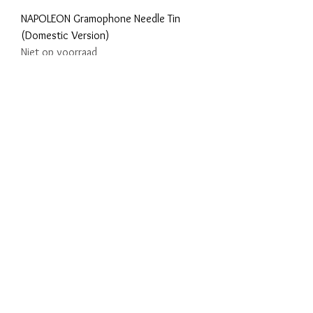
NAPOLEON Gramophone Needle Tin
(Domestic Version)
Niet op voorraad
SOLD
NAPOLEON Gramophone Needle Tin
Niet op voorraad
SOLD