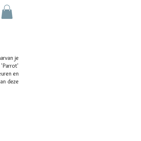
arvan je
 'Parrot'
euren en
van deze