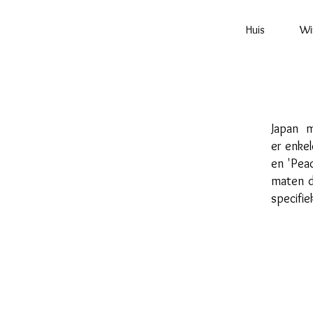
Huis
Wi
Japan m
er enkel
en 'Pea
maten d
specifi