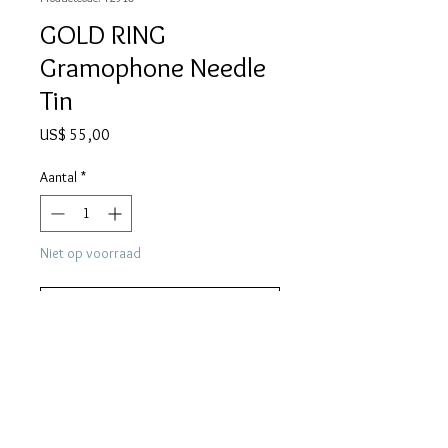
GOLD RING
Gramophone Needle
Tin
Prijs
US$ 55,00
Aantal
*
Niet op voorraad
Melding wanneer beschikbaar
DESCRIPTION
GOLD RING gramophone needle tin from
MORE DESCRIPTION
Japan. This tin is in very nice collectible