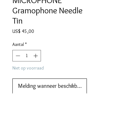
MICROPHONE
Gramophone Needle
Tin
Prijs
US$ 45,00
Aantal
*
Niet op voorraad
Melding wanneer beschikbaar
Add this to your collection now.
DESCRIPTION
MICROPHONE gramophone needle tin