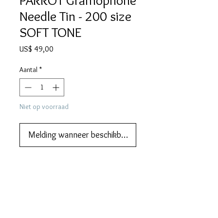
PARROT Gramophone
Needle Tin - 200 size
SOFT TONE
Prijs
US$ 49,00
Aantal
*
Niet op voorraad
Melding wanneer beschikbaar
We also do lay-by or part payments.   
Contact us for more information
DESCRIPTION