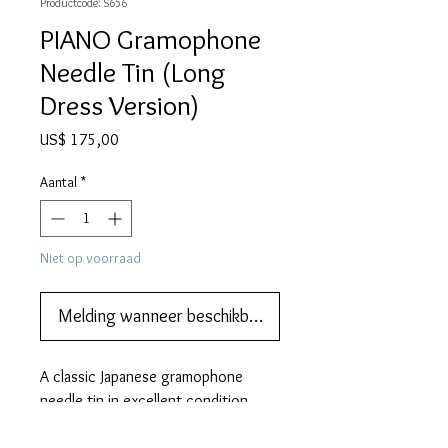
Productcode: S656
PIANO Gramophone
Needle Tin (Long
Dress Version)
Prijs
US$ 175,00
Aantal
*
Niet op voorraad
Melding wanneer beschikbaar
A classic Japanese gramophone 
needle tin in excellent condition.  
Add it to your collection.