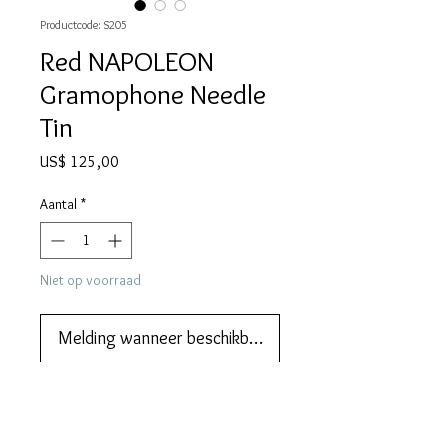
Productcode: S205
Red NAPOLEON
Gramophone Needle
Tin
Prijs
US$ 125,00
Aantal
*
Niet op voorraad
Melding wanneer beschikbaar
We also do lay-by or part payments.   
Contact us for more information