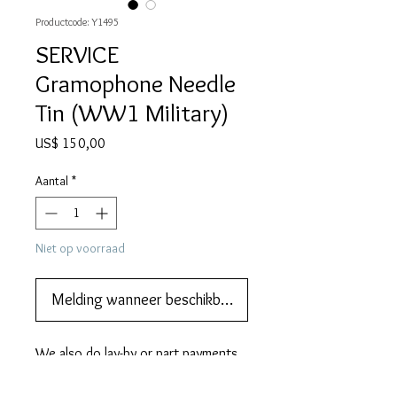
Productcode: Y1495
SERVICE
Gramophone Needle
Tin (WW1 Military)
Prijs
US$ 150,00
Aantal
*
Niet op voorraad
Melding wanneer beschikbaar
We also do lay-by or part payments.   
Contact us for more information