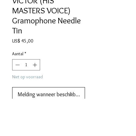
VICTOR (HIS
MASTERS VOICE)
Gramophone Needle
Tin
Prijs
US$ 45,00
Aantal
*
Niet op voorraad
Melding wanneer beschikbaar
Add this to your collection now.
DESCRIPTION