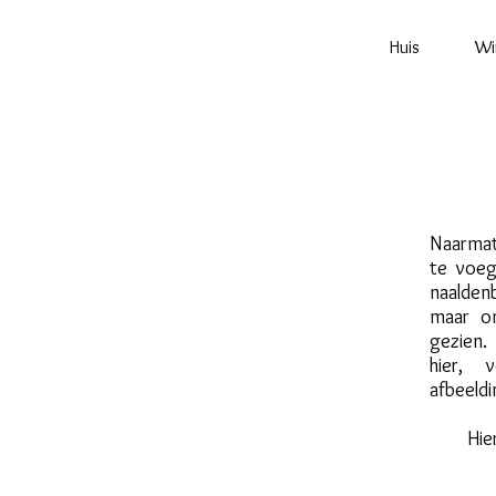
Huis
Wi
Naarmate
te voeg
naaldenb
maar o
gezien.
hier, 
afbeeld
Hie