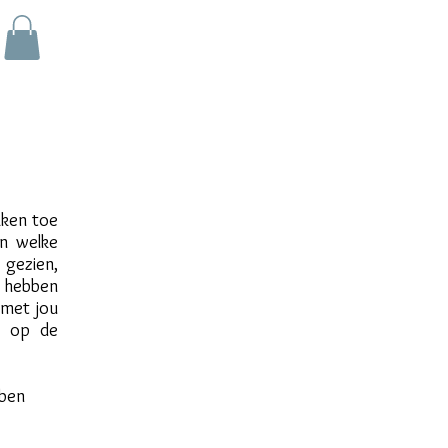
kken toe
n welke
 gezien,
 hebben
 met jou
k op de
bben